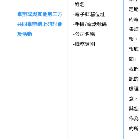
-姓名

定期
舉辦或與其他第三方
-電子郵箱位址

的電
共同舉辦線上研討會
-手機/電話號碼

果您
及活動
-公司名稱

報，
-職務類別
報底
閱」
我們
訊的
處理
意，
與您
作為
約所