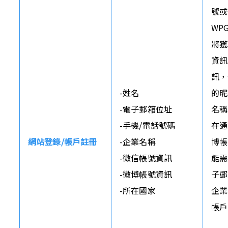
號或
WP
將獲
資訊
訊，
-姓名

的昵
-電子郵箱位址

名稱
-手機/電話號碼

在通
網站登錄/帳戶註冊
-企業名稱

博帳
-微信帳號資訊

能需
-微博帳號資訊

子郵
-所在國家
企業
帳戶