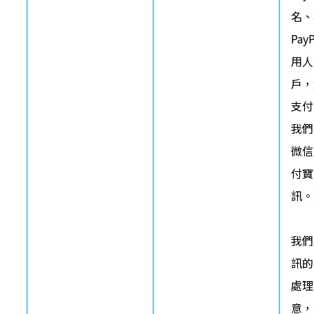
名、
Pay
用人
戶，
支付
我們
微信
付寶
訊。

我們
訊的
處理
意，