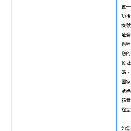
置一
功後
機號
址登
過程
您的
位址
碼、
國家
號碼
箱發
證您
如您