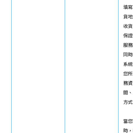
填寫
貨地
收貨
保證
服務
同時
系統
您所
務資
間、
方式
當您
時，