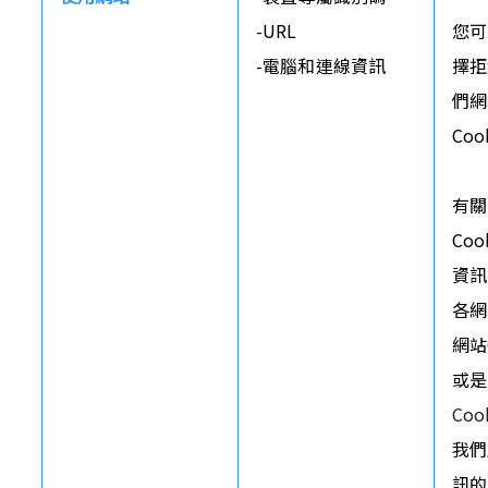
-URL

您可
-電腦和連線資訊
擇拒
們網
Coo
有關
Co
資訊
各網
網站
或是
Coo
我們
訊的