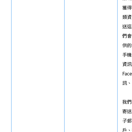
獲得
類資
送這
們會
供的
手機
資訊
Fa
訊、
我們
寄送
子郵
戶、