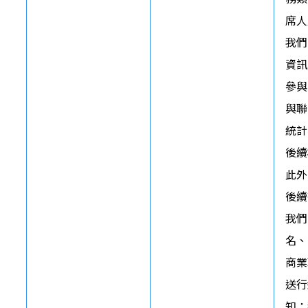
席人
我們
資訊
參與
與聯
統計
後續
此外
後續
我們
名、
商業
送行
知；