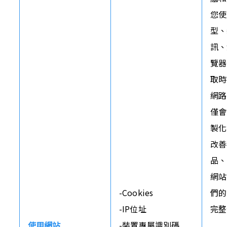
您使
型、
訊、
覽器
取時
網路
僅會
製化
改善
品、
網站
-Cookies

們的
-IP位址

完整
使用網站
-裝置專屬識別碼
