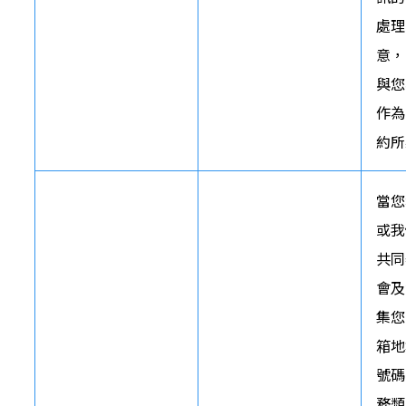
處理
意，
與您
作為
約所
當您
或我
共同
會及
集您
箱地
號碼
務類