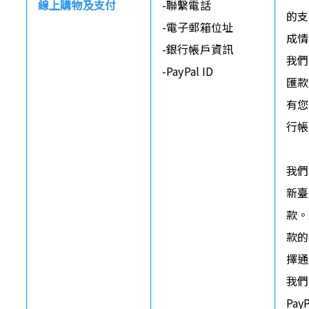
線上購物及支付
-聯繫電話

的支
-電子郵箱位址

成情
-銀行帳戶資訊

我們
-PayPal ID
匯款
有您
行帳
我們
新臺
款。
款的
擇通
我們
Pa