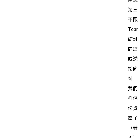
第三
不限於
Te
研討
向您
或透
接向
料。

我們
料包
份資
電子
（若
入）