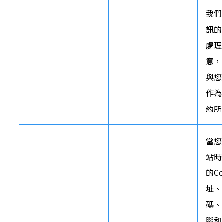
我們
訊的
處理
意，
與您
作為
約所
當您
站時
的Co
址、
碼、
腦和