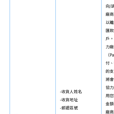
向/
廠商
以離
匯款
戶。
力廠
（P
付、
的支
將會
協力
-收貨人姓名

用您
-收貨地址

金額
-郵遞區號

廠商