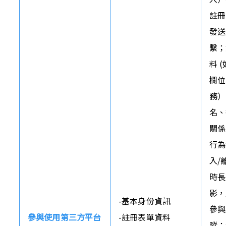
註冊
發送
繫；
料 
欄位
務）
名、
關係
行為
入/
時長
影，
-基本身份資訊

參與
參與使用第三方平台
-註冊表單資料

蹤；