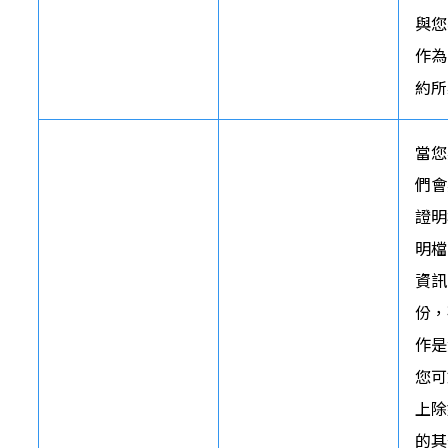
與您
作為
約所
當您
們會
證明
明檔
資訊
份，
作是
您可
上除
的其