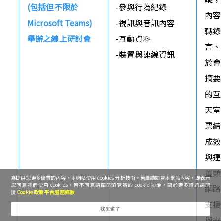
(包括但不限於
-參與行為紀錄

內容
Microsoft Teams)
-視訊與音訊內容

轉錄
舉辦之線上研討會
-互動資料

言、
-裝置與連線資訊
於會
摘要
的互
天室
票結
成效
與連
置類
為提供您更多優質的內容，本網站使用 cookies 分析技術。若繼續閱覽本網站內容，即表示
您同意我們使用 cookies，若不同意請關閉瀏覽器的 cookie 功能，關於更多資訊請閱
網路
讀
Cookie 政策
平台服務條款
支援
我知道了
與安