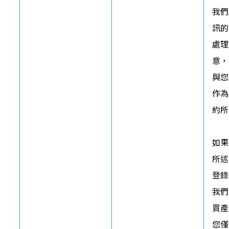
我們
訊的
處理
意，
與您
作為
約所
如果
所述
登錄
我們
買產
您僅