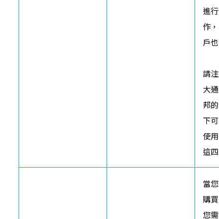
進行
作，
戶也
請注
大通
邦的
下可
使用
這四
當您
購買
您需