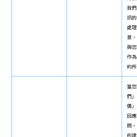
我們
訊的
處理
意，
與您
作為
約所
當您
們」
價」
回應
問，
的建