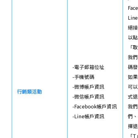
Fa
Li
絕接
以點
「取
我們
-電子郵箱位址

碼發
-手機號碼

如果
-微博帳戶資訊

可以
行銷類活動
-微信帳戶資訊

式退
-Facebook帳戶資訊 

我們
-Line帳戶資訊
們、
擇退
「T