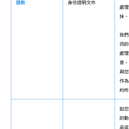
退款
身份證明文件
處理
抹、
我們
訊的
處理
意，
與您
作為
約所
如您
的動
品或