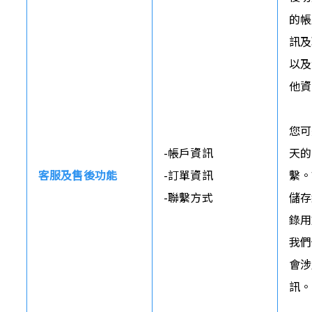
的帳
訊及
以及
他資
您可
-帳戶資訊

天的
客服及售後功能
-訂單資訊

繫。
-聯繫方式
儲存
錄用
我們
會涉
訊。
