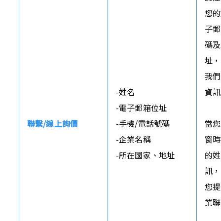
您的
子郵
碼及
址，
我們
-姓名

資訊
-電子郵箱位址

聯繫/線上詢價
-手機/電話號碼

當您
-企業名稱

窗時
-所在國家、地址
的姓
訊，
您提
業聯