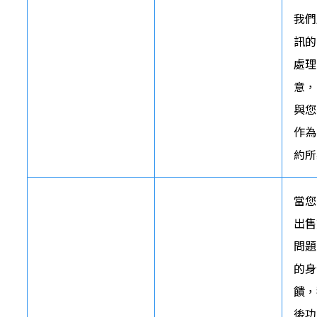
我們
訊的
處理
意，
與您
作為
約所
當您
出售
問題
的身
饋，
後功