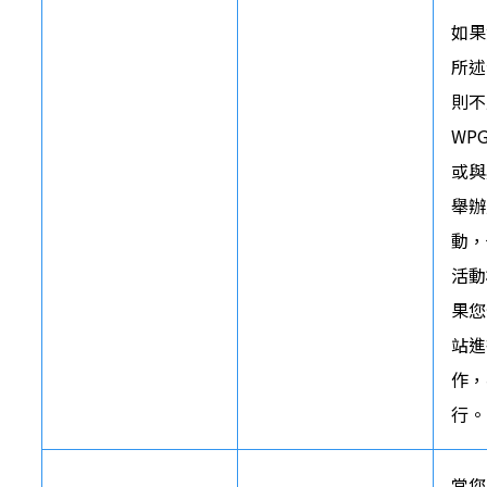
如果
所述
則不
WP
或與
舉辦
動，
活動
果您
站進
作，
行。
當您